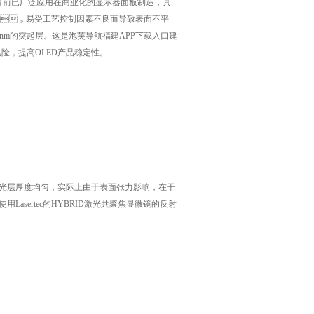
目前已广泛应用在商业化的显示器面板制造，其
，易受工艺控制因素不良而导致表面不平
0nm
的突起层。这是泡芙导航福建APP下载入口建
，提高
OLED
产品稳定性。
层厚度均匀，实际上由于表面张力影响，在干
过使用
Lasertec
的
HYBRID
激光共聚焦显微镜的反射