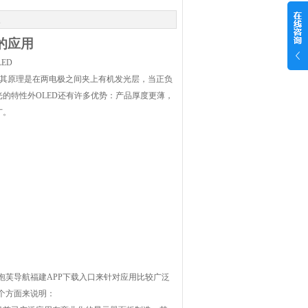
次
的应用
LED
。其原理是在两电极之间夹上有机发光层，当正负
发光的特性外
OLED
还有许多优势：产品厚度更薄，
。
泡芙导航福建APP下载入口来针对应用比较广泛
个方面来说明：