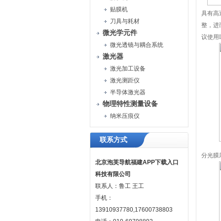
贴膜机
具有高透
刀具与耗材
整
微光学元件
议使用
微光透镜与耦合系统
激光器
激光加工设备
激光测距仪
半导体激光器
物理特性测量设备
纳米压痕仪
联系方式
分光膜厚
北京泡芙导航福建APP下载入口
科技有限公司
联系人：鲁工 王工
手机：
13910937780,17600738803