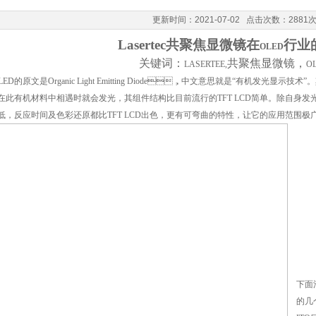
更新时间：2021-07-02 点击次数：2881
Lasertec
共聚焦显微镜在
行业
OLED
关键词：
共聚焦显微镜，
LASERTEE,
O
LED
的原文是
Organic Light Emitting Diode
，中文意思就是
“
有机发光显示技术
”

在此有机材料中相遇时就会发光，其组件结构比目前流行的
TFT LCD
简单。除自身
低，反应时间及色彩还原都比
TFT LCD
出色，更有可弯曲的特性，让它的应用范围极广
下面
的几