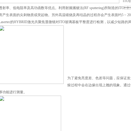
ITO
射率、低电阻率及高功函数等优点。利用射频溅镀法
(RF sputtering)
所制造的
ITO

，进而产生表面的尖刺物质或突起物。另外高温锻烧及再结晶的过程亦会产生表面约
5 ~ 2
Lasertec
的
HYBRID
激光共聚焦显微镜对
ITO
玻璃基板平整度进行检测，以减少短路的风险
为了避免亮度差、色差等问题，应保证发光
燥过程中会在边缘出现上翘的现象。通
功能进行测量。